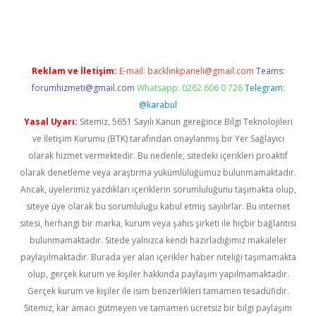
ni adresi
tambet giriş
bonus veren bahis siteleri
betexper gü
Reklam ve İletişim:
E-mail:
backlinkpaneli@gmail.com
Teams:
forumhizmeti@gmail.com
Whatsapp: 0262 606 0 726
Telegram:
@karabul
Yasal Uyarı:
Sitemiz, 5651 Sayılı Kanun gereğince Bilgi Teknolojileri
ve İletişim Kurumu (BTK) tarafından onaylanmış bir Yer Sağlayıcı
olarak hizmet vermektedir. Bu nedenle, sitedeki içerikleri proaktif
olarak denetleme veya araştırma yükümlülüğümüz bulunmamaktadır.
Ancak, üyelerimiz yazdıkları içeriklerin sorumluluğunu taşımakta olup,
siteye üye olarak bu sorumluluğu kabul etmiş sayılırlar. Bu internet
sitesi, herhangi bir marka, kurum veya şahıs şirketi ile hiçbir bağlantısı
bulunmamaktadır. Sitede yalnızca kendi hazırladığımız makaleler
paylaşılmaktadır. Burada yer alan içerikler haber niteliği taşımamakta
olup, gerçek kurum ve kişiler hakkında paylaşım yapılmamaktadır.
Gerçek kurum ve kişiler ile isim benzerlikleri tamamen tesadüfidir.
Sitemiz, kar amacı gütmeyen ve tamamen ücretsiz bir bilgi paylaşım