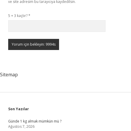
ve site adresim bu tarayıcıya kaydedilsin.
5 + 3 kaçtır?
*
Sitemap
Sidebar
Son Yazılar
Günde 1 kg almak mümkün mü ?
Ağustos 7, 2026