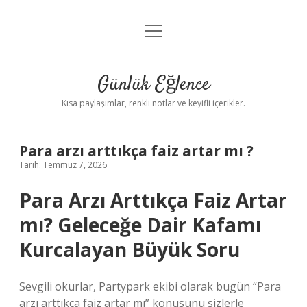
menüyü
Anasayfa
aç
Gizlilik Politikası
Günlük Eğlence
Yasal Uyarı
Kısa paylaşımlar, renkli notlar ve keyifli içerikler.
Hakkımızda
Para arzı arttıkça faiz artar mı ?
Tarih: Temmuz 7, 2026
Para Arzı Arttıkça Faiz Artar
mı? Geleceğe Dair Kafamı
Kurcalayan Büyük Soru
Sevgili okurlar, Partypark ekibi olarak bugün “Para
arzı arttıkça faiz artar mı” konusunu sizlerle