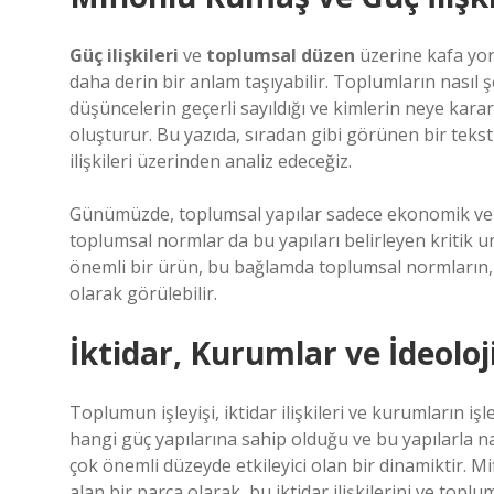
Güç ilişkileri
ve
toplumsal düzen
üzerine kafa yor
daha derin bir anlam taşıyabilir. Toplumların nasıl 
düşüncelerin geçerli sayıldığı ve kimlerin neye karar
oluşturur. Bu yazıda, sıradan gibi görünen bir teks
ilişkileri üzerinden analiz edeceğiz.
Günümüzde, toplumsal yapılar sadece ekonomik ve sosy
toplumsal normlar da bu yapıları belirleyen kritik 
önemli bir ürün, bu bağlamda toplumsal normların, ci
olarak görülebilir.
İktidar, Kurumlar ve İdeolo
Toplumun işleyişi, iktidar ilişkileri ve kurumların işle
hangi güç yapılarına sahip olduğu ve bu yapılarla
çok önemli düzeyde etkileyici olan bir dinamiktir. M
alan bir parça olarak, bu iktidar ilişkilerini ve top