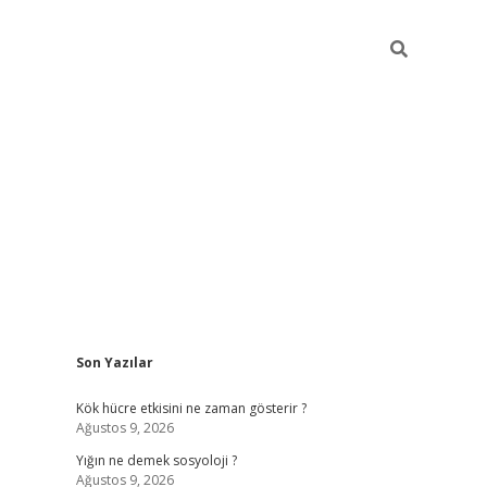
Sidebar
Son Yazılar
elexbet yeni
Kök hücre etkisini ne zaman gösterir ?
Ağustos 9, 2026
Yığın ne demek sosyoloji ?
Ağustos 9, 2026