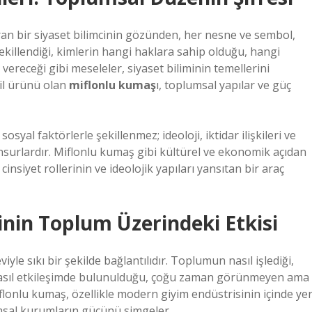
an bir siyaset bilimcinin gözünden, her nesne ve sembol,
şekillendiği, kimlerin hangi haklara sahip olduğu, hangi
 vereceği gibi meseleler, siyaset biliminin temellerini
til ürünü olan
miflonlu kumaş
ı, toplumsal yapılar ve güç
al faktörlerle şekillenmez; ideoloji, iktidar ilişkileri ve
unsurlardır. Miflonlu kumaş gibi kültürel ve ekonomik açıdan
nsiyet rollerinin ve ideolojik yapıları yansıtan bir araç
jinin Toplum Üzerindeki Etkisi
viyle sıkı bir şekilde bağlantılıdır. Toplumun nasıl işlediği,
 nasıl etkileşimde bulunulduğu, çoğu zaman görünmeyen ama
iflonlu kumaş, özellikle modern giyim endüstrisinin içinde ye
lumsal kurumların gücünü simgeler.