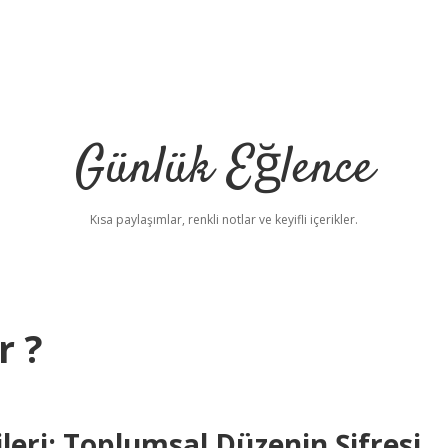
Günlük Eğlence
Kısa paylaşımlar, renkli notlar ve keyifli içerikler.
r ?
leri: Toplumsal Düzenin Şifresi