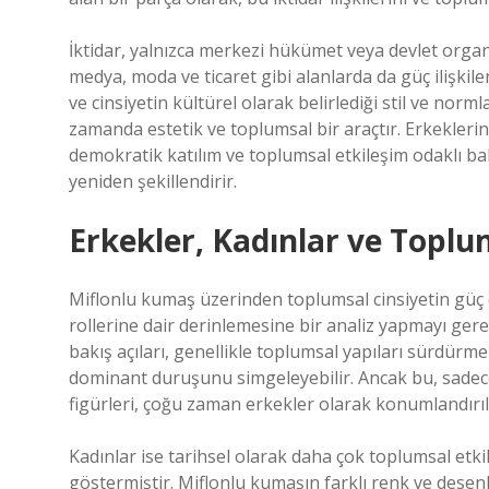
İktidar, yalnızca merkezi hükümet veya devlet organ
medya, moda ve ticaret gibi alanlarda da güç ilişkiler
ve cinsiyetin kültürel olarak belirlediği stil ve norml
zamanda estetik ve toplumsal bir araçtır. Erkeklerin
demokratik katılım ve toplumsal etkileşim odaklı ba
yeniden şekillendirir.
Erkekler, Kadınlar ve Toplu
Miflonlu kumaş üzerinden toplumsal cinsiyetin güç 
rollerine dair derinlemesine bir analiz yapmayı gerek
bakış açıları, genellikle toplumsal yapıları sürdürme
dominant duruşunu simgeleyebilir. Ancak bu, sadece 
figürleri, çoğu zaman erkekler olarak konumlandırılı
Kadınlar ise tarihsel olarak daha çok toplumsal etk
göstermiştir. Miflonlu kumaşın farklı renk ve desenl