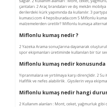
sağlar. 2 Kullanım alanları : Mont, ceket, yağmurlu
çantaları. 2 Araç brandaları ve dış mekân mobilya 
derilerdeki kürk yapımında da kullanılır. 3 party
kumasci.com 4 hepsiburada.com 5 Miflonlu kumaşın
malzemelerden üretilir? Miflonlu kumaşa alternat
Miflonlu kumaş nedir ?
2 Yazeka Arama sonuçlarına dayanarak oluşturuldu 
spor ekipmanları üretiminde kullanılan bir tür sente
Miflonlu kumaş nedir konusunda n
Yıpranmalara ve yırtılmaya karşı dirençlidir. 2 Su i
Hafiflik ve nefes alabilirlik . Giysilerin veya ekipm
Miflonlu kumaş nedir hangi duru
2 Kullanım alanları : Mont, ceket, yağmurluk gibi d