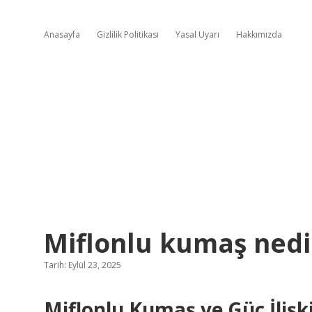
Anasayfa
Gizlilik Politikası
Yasal Uyarı
Hakkımızda
Miflonlu kumaş nedi
Tarih: Eylül 23, 2025
Miflonlu Kumaş ve Güç İlişki