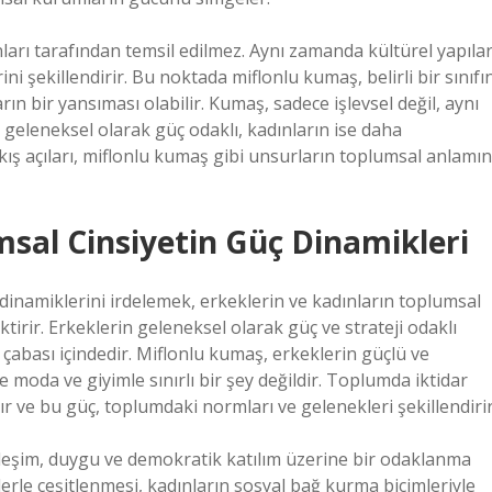
ları tarafından temsil edilmez. Aynı zamanda kültürel yapılar
ini şekillendirir. Bu noktada miflonlu kumaş, belirli bir sınıfı
arın bir yansıması olabilir. Kumaş, sadece işlevsel değil, aynı
 geleneksel olarak güç odaklı, kadınların ise daha
kış açıları, miflonlu kumaş gibi unsurların toplumsal anlamın
msal Cinsiyetin Güç Dinamikleri
dinamiklerini irdelemek, erkeklerin ve kadınların toplumsal
tirir. Erkeklerin geleneksel olarak güç ve strateji odaklı
 çabası içindedir. Miflonlu kumaş, erkeklerin güçlü ve
moda ve giyimle sınırlı bir şey değildir. Toplumda iktidar
r ve bu güç, toplumdaki normları ve gelenekleri şekillendirir
ileşim, duygu ve demokratik katılım üzerine bir odaklanma
erle çeşitlenmesi, kadınların sosyal bağ kurma biçimleriyle