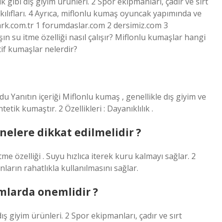
k gibi dış giyim ürünleri. 2 Spor ekipmanları, çadır ve sırt
kılıfları. 4 Ayrıca, miflonlu kumaş oyuncak yapımında ve
park.com.tr 1 forumdaslar.com 2 dersimiz.com 3
 su itme özelliği nasıl çalışır? Miflonlu kumaşlar hangi
if kumaşlar nelerdir?
Yanıtın içeriği Miflonlu kumaş , genellikle dış giyim ve
tik kumaştır. 2 Özellikleri : Dayanıklılık .
elere dikkat edilmelidir ?
tme özelliği . Suyu hızlıca iterek kuru kalmayı sağlar. 2
anların rahatlıkla kullanılmasını sağlar.
mlarda onemlidir ?
ış giyim ürünleri. 2 Spor ekipmanları, çadır ve sırt