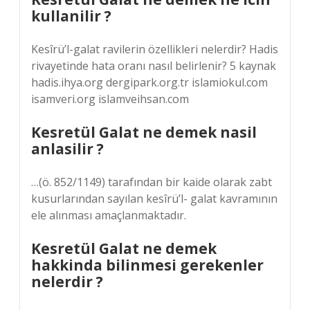
kullanilir ?
Kesîrü’l-galat ravilerin özellikleri nelerdir? Hadis
rivayetinde hata oranı nasıl belirlenir? 5 kaynak
hadis.ihya.org dergipark.org.tr islamiokul.com
isamveri.org islamveihsan.com
Kesretül Galat ne demek nasil
anlasilir ?
…(ö. 852/1149) tarafından bir kaide olarak zabt
kusurlarından sayılan kesîrü’l- galat kavramının
ele alınması amaçlanmaktadır.
Kesretül Galat ne demek
hakkinda bilinmesi gerekenler
nelerdir ?