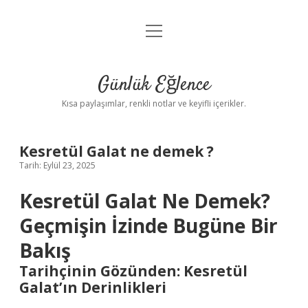
menüyü
Anasayfa
aç
Gizlilik Politikası
Günlük Eğlence
Yasal Uyarı
Kısa paylaşımlar, renkli notlar ve keyifli içerikler.
Hakkımızda
Kesretül Galat ne demek ?
Tarih: Eylül 23, 2025
Kesretül Galat Ne Demek?
Geçmişin İzinde Bugüne Bir
Bakış
Tarihçinin Gözünden: Kesretül
Galat’ın Derinlikleri