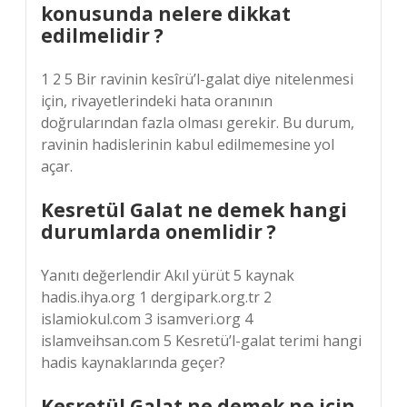
konusunda nelere dikkat
edilmelidir ?
1 2 5 Bir ravinin kesîrü’l-galat diye nitelenmesi
için, rivayetlerindeki hata oranının
doğrularından fazla olması gerekir. Bu durum,
ravinin hadislerinin kabul edilmemesine yol
açar.
Kesretül Galat ne demek hangi
durumlarda onemlidir ?
Yanıtı değerlendir Akıl yürüt 5 kaynak
hadis.ihya.org 1 dergipark.org.tr 2
islamiokul.com 3 isamveri.org 4
islamveihsan.com 5 Kesretü’l-galat terimi hangi
hadis kaynaklarında geçer?
Kesretül Galat ne demek ne icin