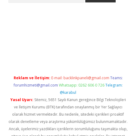
esi
tambet giriş
bonus veren bahis siteleri
betexper güncel
Reklam ve İletişim:
E-mail:
backlinkpaneli@gmail.com
Teams:
forumhizmeti@gmail.com
Whatsapp: 0262 606 0 726
Telegram:
@karabul
Yasal Uyarı:
Sitemiz, 5651 Sayılı Kanun gereğince Bilgi Teknolojileri
ve İletişim Kurumu (BTK) tarafından onaylanmış bir Yer Sağlayıcı
olarak hizmet vermektedir. Bu nedenle, sitedeki içerikleri proaktif
olarak denetleme veya araştırma yükümlülüğümüz bulunmamaktadır.
Ancak, üyelerimiz yazdıkları içeriklerin sorumluluğunu taşımakta olup,