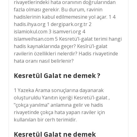
rivayetlerindeki hata oranının doğrularından
fazla olması gerekir. Bu durum, ravinin
hadislerinin kabul edilmemesine yol açar. 1 4
hadis.ihya.org 1 dergipark.org.tr 2
islamiokul.com 3 isamveri.org 4
islamveihsan.com 5 Kesretü’l-galat terimi hangi
hadis kaynaklarında geçer? Kesîrü’l-galat
ravilerin özellikleri nelerdir? Hadis rivayetinde
hata oranı nasıl belirlenir?
Kesretül Galat ne demek ?
1 Yazeka Arama sonuçlarına dayanarak
oluşturuldu Yanıtın içeriği Kesretü’l-galat ,
"çokça yanılma" anlamına gelir ve hadis
rivayetinde çokça hata yapan raviler için
kullanılan bir cerh terimidir.
Kesretül Galat ne demek