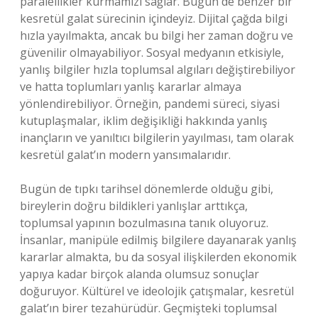
paralellikler kurmamızı sağlar. Bugün de benzer bir
kesretül galat sürecinin içindeyiz. Dijital çağda bilgi
hızla yayılmakta, ancak bu bilgi her zaman doğru ve
güvenilir olmayabiliyor. Sosyal medyanın etkisiyle,
yanlış bilgiler hızla toplumsal algıları değiştirebiliyor
ve hatta toplumları yanlış kararlar almaya
yönlendirebiliyor. Örneğin, pandemi süreci, siyasi
kutuplaşmalar, iklim değişikliği hakkında yanlış
inançların ve yanıltıcı bilgilerin yayılması, tam olarak
kesretül galat’ın modern yansımalarıdır.
Bugün de tıpkı tarihsel dönemlerde olduğu gibi,
bireylerin doğru bildikleri yanlışlar arttıkça,
toplumsal yapının bozulmasına tanık oluyoruz.
İnsanlar, manipüle edilmiş bilgilere dayanarak yanlış
kararlar almakta, bu da sosyal ilişkilerden ekonomik
yapıya kadar birçok alanda olumsuz sonuçlar
doğuruyor. Kültürel ve ideolojik çatışmalar, kesretül
galat’ın birer tezahürüdür. Geçmişteki toplumsal