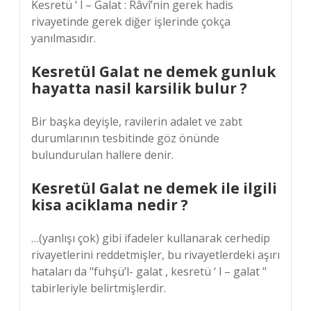
Kesretü ‘ l – Galat : Râvî’nin gerek hadis
rivayetinde gerek diğer işlerinde çokça
yanılmasıdır.
Kesretül Galat ne demek gunluk
hayatta nasil karsilik bulur ?
Bir başka deyişle, ravilerin adalet ve zabt
durumlarının tesbitinde göz önünde
bulundurulan hallere denir.
Kesretül Galat ne demek ile ilgili
kisa aciklama nedir ?
…(yanlışı çok) gibi ifadeler kullanarak cerhedip
rivayetlerini reddetmişler, bu rivayetlerdeki aşırı
hataları da "fuhşü’l- galat , kesretü ‘ l – galat "
tabirleriyle belirtmişlerdir.