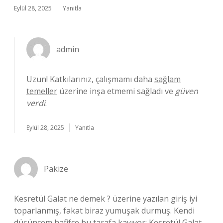
Eylül 28, 2025
Yanıtla
admin
Uzun! Katkılarınız, çalışmamı daha
sağlam
temeller
üzerine inşa etmemi sağladı ve
güven
verdi
.
Eylül 28, 2025
Yanıtla
Pakize
Kesretül Galat ne demek ? üzerine yazılan giriş iyi
toparlanmış, fakat biraz yumuşak durmuş. Kendi
düşüncem hafifçe bu tarafa kayıyor: Kesretül Galat ,