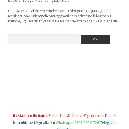
bu sorumluluğu kabul etmiş sayılırlar.
Hukuka ve yasal düzenlemelere aykırı olduğunu düşündüğünüz
içerikleri,
backlinkpanelicomtr@gmail.com
adresine bildirmeniz
halinde, ilgili içerikler yasal süre içerisinde sitemizden kaldırılacaktır.
Arama
 yeni adresi
tambet giriş
bonus veren bahis siteleri
betexper 
Reklam ve İletişim:
E-mail:
backlinkpaneli@gmail.com
Teams:
forumhizmeti@gmail.com
Whatsapp: 0262 606 0 726
Telegram: