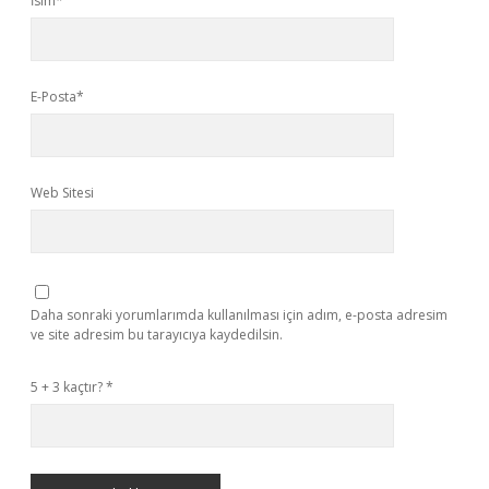
İsim*
E-Posta*
Web Sitesi
Daha sonraki yorumlarımda kullanılması için adım, e-posta adresim
ve site adresim bu tarayıcıya kaydedilsin.
5 + 3 kaçtır?
*