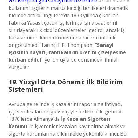
ve Liverpool gibi sanayi merkezlerinde
artan makine
kullanımı, işçilerin maruz kaldığı tehlikeleri dramatik
biçimde artırdı. İngiltere’de 1833 yılında çıkarılan
Fabrika Yasası, çocuk işçilerin çalışma saatlerini
sınırlayarak ilk ciddi düzenlemeleri getirdi; ancak iş
kazalarının bildirimi konusunda bir zorunluluk
öngörülmedi. Tarihçi E.P. Thompson,
“Sanayi
işçisinin hayatı, fabrikaların üretim çizelgesine
kurban edildi”
yorumuyla bu dönemdeki ihmali
vurgular.
19. Yüzyıl Orta Dönemi: İlk Bildirim
Sistemleri
Avrupa genelinde iş kazalarını raporlama ihtiyacı,
işçi sendikalarının yükselişiyle birlikte dile getirildi.
1870’lerde Almanya’da
İş Kazaları Sigortası
Kanunu
ile işverenler kazaları kayıt altına almak ve
sigorta kurumlarına bildirmekle yükümlü kılındı. Bu