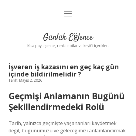
menüyü
Anasayfa
aç
Gizlilik Politikası
Günlük Eğlence
Yasal Uyarı
Kısa paylaşımlar, renkli notlar ve keyifli içerikler.
Hakkımızda
İşveren iş kazasını en geç kaç gün
içinde bildirilmelidir ?
Tarih: Mayıs 2, 2026
Geçmişi Anlamanın Bugünü
Şekillendirmedeki Rolü
Tarih, yalnızca geçmişte yaşananları kaydetmek
değil, bugünümüzü ve geleceğimizi anlamlandırmak