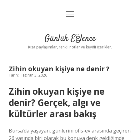
menüyü
Anasayfa
aç
Gizlilik Politikası
Günlük Eğlence
Yasal Uyarı
Kısa paylaşımlar, renkli notlar ve keyifli içerikler.
Hakkımızda
Zihin okuyan kişiye ne denir ?
Tarih: Haziran 3, 2026
Zihin okuyan kişiye ne
denir? Gerçek, algı ve
kültürler arası bakış
Bursa’da yaşayan, günlerini ofis-ev arasında geçiren
26 yaşında biri olarak bu konuya denk geldiğimde