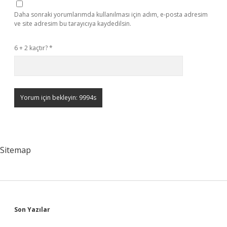
Daha sonraki yorumlarımda kullanılması için adım, e-posta adresim
ve site adresim bu tarayıcıya kaydedilsin.
6 + 2 kaçtır?
*
Sitemap
Sidebar
Son Yazılar