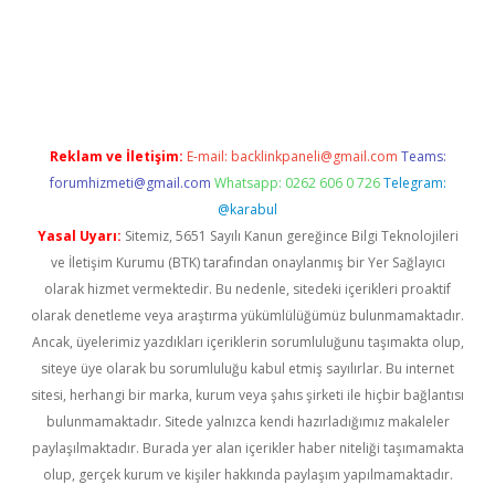
eni adresi
tambet giriş
bonus veren bahis siteleri
betexper gü
Reklam ve İletişim:
E-mail:
backlinkpaneli@gmail.com
Teams:
forumhizmeti@gmail.com
Whatsapp: 0262 606 0 726
Telegram:
@karabul
Yasal Uyarı:
Sitemiz, 5651 Sayılı Kanun gereğince Bilgi Teknolojileri
ve İletişim Kurumu (BTK) tarafından onaylanmış bir Yer Sağlayıcı
olarak hizmet vermektedir. Bu nedenle, sitedeki içerikleri proaktif
olarak denetleme veya araştırma yükümlülüğümüz bulunmamaktadır.
Ancak, üyelerimiz yazdıkları içeriklerin sorumluluğunu taşımakta olup,
siteye üye olarak bu sorumluluğu kabul etmiş sayılırlar. Bu internet
sitesi, herhangi bir marka, kurum veya şahıs şirketi ile hiçbir bağlantısı
bulunmamaktadır. Sitede yalnızca kendi hazırladığımız makaleler
paylaşılmaktadır. Burada yer alan içerikler haber niteliği taşımamakta
olup, gerçek kurum ve kişiler hakkında paylaşım yapılmamaktadır.