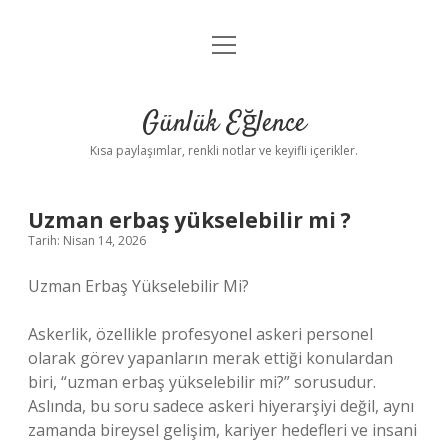
menüyü
Anasayfa
aç
Gizlilik Politikası
Günlük Eğlence
Yasal Uyarı
Kısa paylaşımlar, renkli notlar ve keyifli içerikler.
Hakkımızda
Uzman erbaş yükselebilir mi ?
Tarih: Nisan 14, 2026
Uzman Erbaş Yükselebilir Mi?
Askerlik, özellikle profesyonel askeri personel
olarak görev yapanların merak ettiği konulardan
biri, “uzman erbaş yükselebilir mi?” sorusudur.
Aslında, bu soru sadece askeri hiyerarşiyi değil, aynı
zamanda bireysel gelişim, kariyer hedefleri ve insani