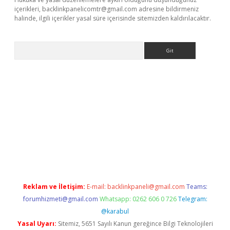
içerikleri,
backlinkpanelicomtr@gmail.com
adresine bildirmeniz
halinde, ilgili içerikler yasal süre içerisinde sitemizden kaldırılacaktır.
Arama
 yeni adresi
tambet giriş
bonus veren bahis siteleri
betexper 
Reklam ve İletişim:
E-mail:
backlinkpaneli@gmail.com
Teams:
forumhizmeti@gmail.com
Whatsapp: 0262 606 0 726
Telegram:
@karabul
Yasal Uyarı:
Sitemiz, 5651 Sayılı Kanun gereğince Bilgi Teknolojileri