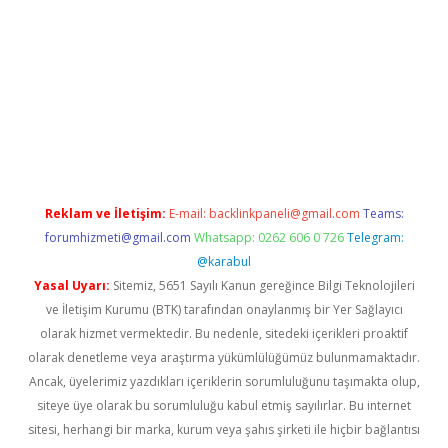
t yeni adresi
tambet giriş
bonus veren bahis siteleri
betexper
Reklam ve İletişim:
E-mail:
backlinkpaneli@gmail.com
Teams:
forumhizmeti@gmail.com
Whatsapp: 0262 606 0 726
Telegram:
@karabul
Yasal Uyarı:
Sitemiz, 5651 Sayılı Kanun gereğince Bilgi Teknolojileri
ve İletişim Kurumu (BTK) tarafından onaylanmış bir Yer Sağlayıcı
olarak hizmet vermektedir. Bu nedenle, sitedeki içerikleri proaktif
olarak denetleme veya araştırma yükümlülüğümüz bulunmamaktadır.
Ancak, üyelerimiz yazdıkları içeriklerin sorumluluğunu taşımakta olup,
siteye üye olarak bu sorumluluğu kabul etmiş sayılırlar. Bu internet
sitesi, herhangi bir marka, kurum veya şahıs şirketi ile hiçbir bağlantısı