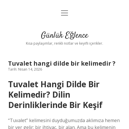
menüyü
Anasayfa
aç
Gizlilik Politikası
Günlük Eğlence
Yasal Uyarı
Kısa paylaşımlar, renkli notlar ve keyifli içerikler.
Hakkımızda
Tuvalet hangi dilde bir kelimedir ?
Tarih: Nisan 14, 2026
Tuvalet Hangi Dilde Bir
Kelimedir? Dilin
Derinliklerinde Bir Keşif
“Tuvalet” kelimesini duyduğumuzda aklımıza hemen
bir yer gelir: bir ihtiyaç, bir alan. Ama bu kelimenin