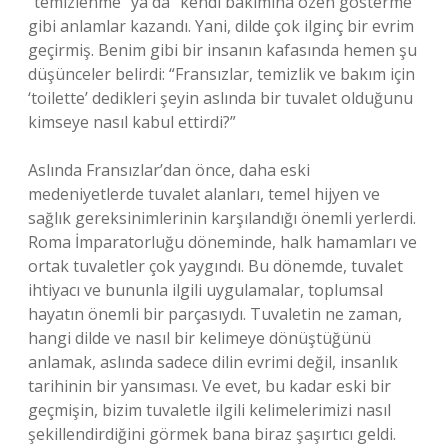
“temizlenme” ya da “kendi bakımına özen gösterme”
gibi anlamlar kazandı. Yani, dilde çok ilginç bir evrim
geçirmiş. Benim gibi bir insanın kafasında hemen şu
düşünceler belirdi: “Fransızlar, temizlik ve bakım için
‘toilette’ dedikleri şeyin aslında bir tuvalet olduğunu
kimseye nasıl kabul ettirdi?”
Aslında Fransızlar’dan önce, daha eski
medeniyetlerde tuvalet alanları, temel hijyen ve
sağlık gereksinimlerinin karşılandığı önemli yerlerdi.
Roma İmparatorluğu döneminde, halk hamamları ve
ortak tuvaletler çok yaygındı. Bu dönemde, tuvalet
ihtiyacı ve bununla ilgili uygulamalar, toplumsal
hayatın önemli bir parçasıydı. Tuvaletin ne zaman,
hangi dilde ve nasıl bir kelimeye dönüştüğünü
anlamak, aslında sadece dilin evrimi değil, insanlık
tarihinin bir yansıması. Ve evet, bu kadar eski bir
geçmişin, bizim tuvaletle ilgili kelimelerimizi nasıl
şekillendirdiğini görmek bana biraz şaşırtıcı geldi.