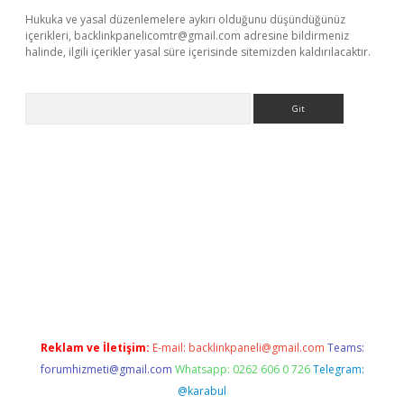
Hukuka ve yasal düzenlemelere aykırı olduğunu düşündüğünüz
içerikleri,
backlinkpanelicomtr@gmail.com
adresine bildirmeniz
halinde, ilgili içerikler yasal süre içerisinde sitemizden kaldırılacaktır.
Arama
xbet yeni adresi
tambet giriş
bonus veren bahis siteleri
betex
Reklam ve İletişim:
E-mail:
backlinkpaneli@gmail.com
Teams:
forumhizmeti@gmail.com
Whatsapp: 0262 606 0 726
Telegram:
@karabul