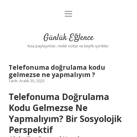
menüyü
Anasayfa
aç
Gizlilik Politikası
Günlük Eğlence
Yasal Uyarı
Kısa paylaşımlar, renkli notlar ve keyifli içerikler.
Hakkımızda
Telefonuma doğrulama kodu
gelmezse ne yapmalıyım ?
Tarih: Aralık 30, 2025
Telefonuma Doğrulama
Kodu Gelmezse Ne
Yapmalıyım? Bir Sosyolojik
Perspektif