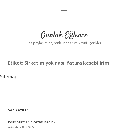
menüyü
Anasayfa
aç
Gizlilik Politikası
Günlük Eğlence
Yasal Uyarı
Kısa paylaşımlar, renkli notlar ve keyifli içerikler.
Hakkımızda
Etiket:
Sirketim yok nasıl fatura kesebilirim
Sitemap
Sidebar
Son Yazılar
Polisi vurmanın cezası nedir ?
Ağustos 8, 2026