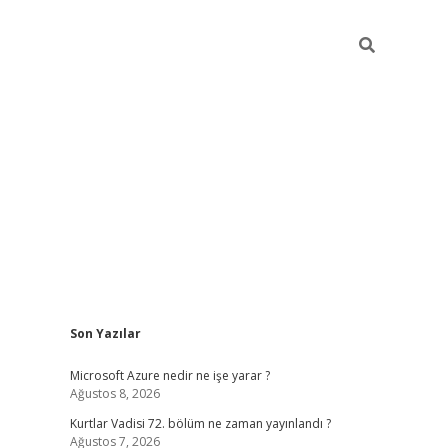
Sidebar
Son Yazılar
si
tambet giriş
bonus veren bahis siteleri
betexper güncel
Microsoft Azure nedir ne işe yarar ?
Ağustos 8, 2026
Kurtlar Vadisi 72. bölüm ne zaman yayınlandı ?
Ağustos 7, 2026