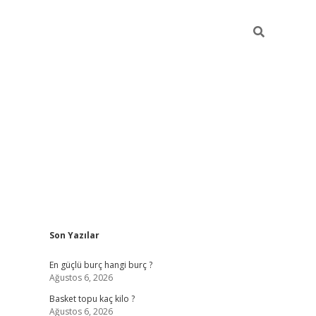
Sidebar
Son Yazılar
i
tambet giriş
bonus veren bahis siteleri
betexper güncel
En güçlü burç hangi burç ?
Ağustos 6, 2026
Basket topu kaç kilo ?
Ağustos 6, 2026