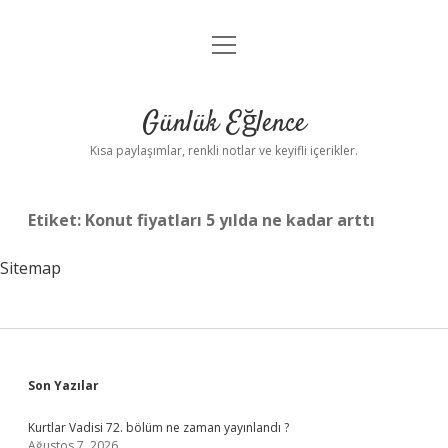
menüyü
Anasayfa
aç
Gizlilik Politikası
Günlük Eğlence
Yasal Uyarı
Kısa paylaşımlar, renkli notlar ve keyifli içerikler.
Hakkımızda
Etiket:
Konut fiyatları 5 yılda ne kadar arttı
Sitemap
Sidebar
Son Yazılar
Kurtlar Vadisi 72. bölüm ne zaman yayınlandı ?
Ağustos 7, 2026