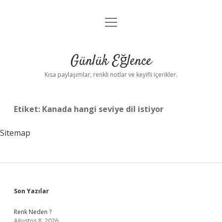
menüyü
Anasayfa
aç
Gizlilik Politikası
Günlük Eğlence
Yasal Uyarı
Kısa paylaşımlar, renkli notlar ve keyifli içerikler.
Hakkımızda
Etiket:
Kanada hangi seviye dil istiyor
Sitemap
Sidebar
Son Yazılar
Renk Neden ?
Ağustos 8, 2026