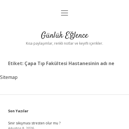
menüyü
Anasayfa
aç
Gizlilik Politikası
Günlük Eğlence
Yasal Uyarı
Kısa paylaşımlar, renkli notlar ve keyifli içerikler.
Hakkımızda
Etiket:
Çapa Tıp Fakültesi Hastanesinin adı ne
Sitemap
Sidebar
Son Yazılar
Sinir sıkışması stresten olur mu ?
Ağustos 8, 2026