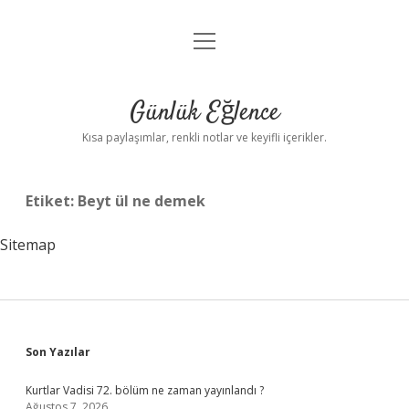
menüyü
Anasayfa
aç
Gizlilik Politikası
Günlük Eğlence
Yasal Uyarı
Kısa paylaşımlar, renkli notlar ve keyifli içerikler.
Hakkımızda
Etiket:
Beyt ül ne demek
Sitemap
Sidebar
Son Yazılar
Kurtlar Vadisi 72. bölüm ne zaman yayınlandı ?
Ağustos 7, 2026