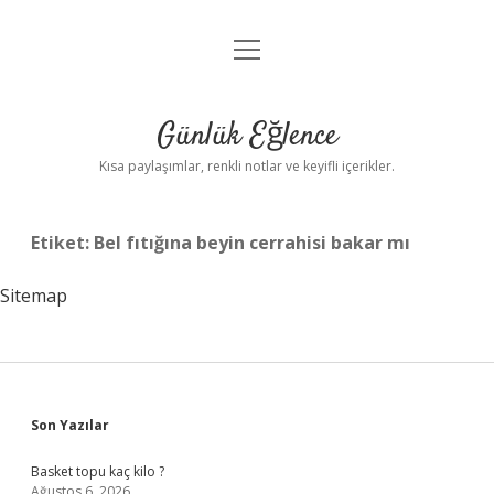
menüyü
Anasayfa
aç
Gizlilik Politikası
Günlük Eğlence
Yasal Uyarı
Kısa paylaşımlar, renkli notlar ve keyifli içerikler.
Hakkımızda
Etiket:
Bel fıtığına beyin cerrahisi bakar mı
Sitemap
Sidebar
Son Yazılar
Basket topu kaç kilo ?
Ağustos 6, 2026