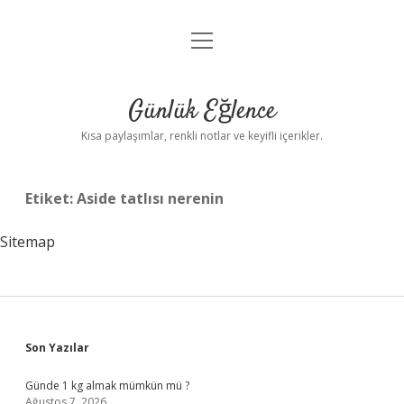
menüyü
Anasayfa
aç
Gizlilik Politikası
Günlük Eğlence
Yasal Uyarı
Kısa paylaşımlar, renkli notlar ve keyifli içerikler.
Hakkımızda
Etiket:
Aside tatlısı nerenin
Sitemap
Sidebar
Son Yazılar
Günde 1 kg almak mümkün mü ?
Ağustos 7, 2026