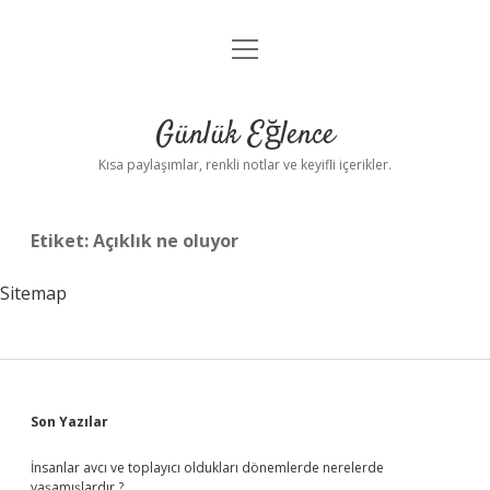
menüyü
Anasayfa
aç
Gizlilik Politikası
Günlük Eğlence
Yasal Uyarı
Kısa paylaşımlar, renkli notlar ve keyifli içerikler.
Hakkımızda
Etiket:
Açıklık ne oluyor
Sitemap
Sidebar
Son Yazılar
İnsanlar avcı ve toplayıcı oldukları dönemlerde nerelerde
yaşamışlardır ?