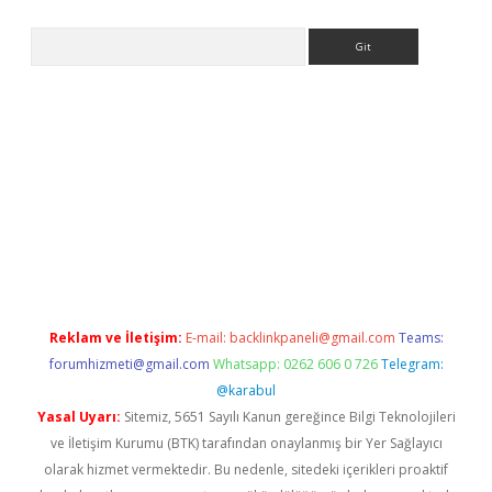
Arama
bet yeni adresi
tambet giriş
bonus veren bahis siteleri
betexp
Reklam ve İletişim:
E-mail:
backlinkpaneli@gmail.com
Teams:
forumhizmeti@gmail.com
Whatsapp: 0262 606 0 726
Telegram:
@karabul
Yasal Uyarı:
Sitemiz, 5651 Sayılı Kanun gereğince Bilgi Teknolojileri
ve İletişim Kurumu (BTK) tarafından onaylanmış bir Yer Sağlayıcı
olarak hizmet vermektedir. Bu nedenle, sitedeki içerikleri proaktif