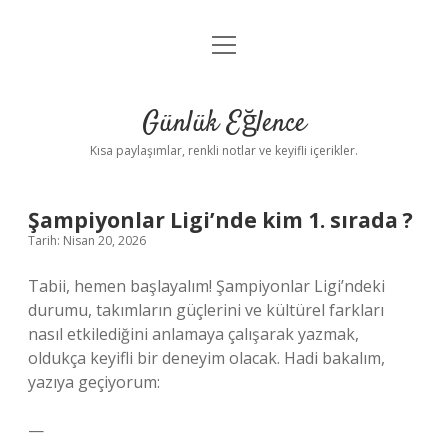
menüyü
Anasayfa
aç
Gizlilik Politikası
Günlük Eğlence
Yasal Uyarı
Kısa paylaşımlar, renkli notlar ve keyifli içerikler.
Hakkımızda
Şampiyonlar Ligi’nde kim 1. sırada ?
Tarih: Nisan 20, 2026
Tabii, hemen başlayalım! Şampiyonlar Ligi’ndeki
durumu, takımların güçlerini ve kültürel farkları
nasıl etkilediğini anlamaya çalışarak yazmak,
oldukça keyifli bir deneyim olacak. Hadi bakalım,
yazıya geçiyorum:
—