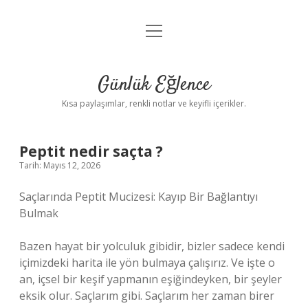
menüyü
Anasayfa
aç
Gizlilik Politikası
Günlük Eğlence
Yasal Uyarı
Kısa paylaşımlar, renkli notlar ve keyifli içerikler.
Hakkımızda
Peptit nedir saçta ?
Tarih: Mayıs 12, 2026
Saçlarında Peptit Mucizesi: Kayıp Bir Bağlantıyı
Bulmak
Bazen hayat bir yolculuk gibidir, bizler sadece kendi
içimizdeki harita ile yön bulmaya çalışırız. Ve işte o
an, içsel bir keşif yapmanın eşiğindeyken, bir şeyler
eksik olur. Saçlarım gibi. Saçlarım her zaman birer