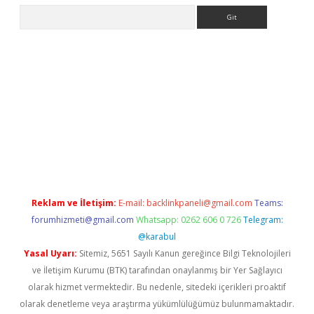
Arama
bet yeni adresi
tambet giriş
bonus veren bahis siteleri
betexp
Reklam ve İletişim:
E-mail:
backlinkpaneli@gmail.com
Teams:
forumhizmeti@gmail.com
Whatsapp: 0262 606 0 726
Telegram:
@karabul
Yasal Uyarı:
Sitemiz, 5651 Sayılı Kanun gereğince Bilgi Teknolojileri
ve İletişim Kurumu (BTK) tarafından onaylanmış bir Yer Sağlayıcı
olarak hizmet vermektedir. Bu nedenle, sitedeki içerikleri proaktif
olarak denetleme veya araştırma yükümlülüğümüz bulunmamaktadır.