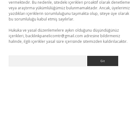
vermektedir. Bu nedenle, sitedeki içerikleri proaktif olarak denetleme
veya araştırma yükümlülüğümüz bulunmamaktadır. Ancak, üyelerimiz
yazdıkları içeriklerin sorumluluğunu taşımakta olup, siteye üye olarak
bu sorumluluğu kabul etmiş sayılırlar.
Hukuka ve yasal düzenlemelere aykırı olduğunu düşündüğünüz
içerikleri,
backlinkpanelicomtr@gmail.com
adresine bildirmeniz
halinde, ilgili içerikler yasal süre içerisinde sitemizden kaldırılacaktır.
Arama
adresi
tambet giriş
bonus veren bahis siteleri
betexper günce