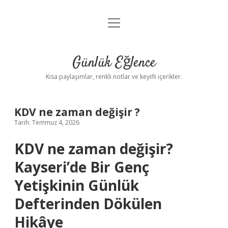
menüyü
Anasayfa
aç
Gizlilik Politikası
Günlük Eğlence
Yasal Uyarı
Kısa paylaşımlar, renkli notlar ve keyifli içerikler.
Hakkımızda
KDV ne zaman değişir ?
Tarih: Temmuz 4, 2026
KDV ne zaman değişir?
Kayseri’de Bir Genç
Yetişkinin Günlük
Defterinden Dökülen
Hikâye