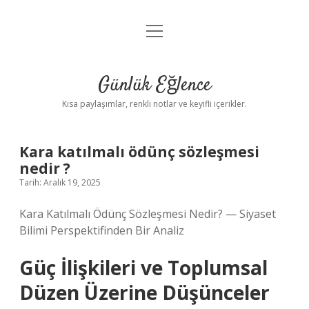
menüyü
Anasayfa
aç
Gizlilik Politikası
Günlük Eğlence
Yasal Uyarı
Kısa paylaşımlar, renkli notlar ve keyifli içerikler.
Hakkımızda
Kara katılmalı ödünç sözleşmesi
nedir ?
Tarih: Aralık 19, 2025
Kara Katılmalı Ödünç Sözleşmesi Nedir? — Siyaset
Bilimi Perspektifinden Bir Analiz
Güç İlişkileri ve Toplumsal
Düzen Üzerine Düşünceler