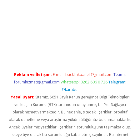
i
tambet giriş
bonus veren bahis siteleri
betexper güncel
Reklam ve İletişim:
E-mail:
backlinkpaneli@gmail.com
Teams:
forumhizmeti@gmail.com
Whatsapp: 0262 606 0 726
Telegram:
@karabul
Yasal Uyarı:
Sitemiz, 5651 Sayılı Kanun gereğince Bilgi Teknolojileri
ve İletişim Kurumu (BTK) tarafından onaylanmış bir Yer Sağlayıcı
olarak hizmet vermektedir. Bu nedenle, sitedeki içerikleri proaktif
olarak denetleme veya araştırma yükümlülüğümüz bulunmamaktadır.
Ancak, üyelerimiz yazdıkları içeriklerin sorumluluğunu taşımakta olup,
siteye üye olarak bu sorumluluğu kabul etmiş sayılırlar. Bu internet