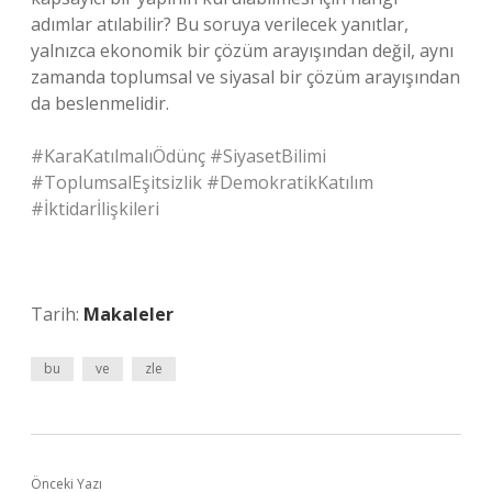
adımlar atılabilir? Bu soruya verilecek yanıtlar,
yalnızca ekonomik bir çözüm arayışından değil, aynı
zamanda toplumsal ve siyasal bir çözüm arayışından
da beslenmelidir.
#KaraKatılmalıÖdünç #SiyasetBilimi
#ToplumsalEşitsizlik #DemokratikKatılım
#İktidarİlişkileri
Tarih:
Makaleler
bu
ve
zle
Önceki Yazı