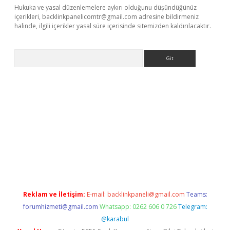
Hukuka ve yasal düzenlemelere aykırı olduğunu düşündüğünüz
içerikleri,
backlinkpanelicomtr@gmail.com
adresine bildirmeniz
halinde, ilgili içerikler yasal süre içerisinde sitemizden kaldırılacaktır.
Arama
 adresi
tambet giriş
bonus veren bahis siteleri
betexper günce
Reklam ve İletişim:
E-mail:
backlinkpaneli@gmail.com
Teams:
forumhizmeti@gmail.com
Whatsapp: 0262 606 0 726
Telegram:
@karabul