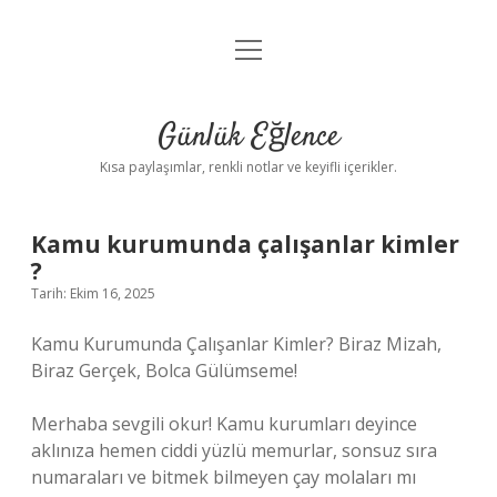
menüyü
Anasayfa
aç
Gizlilik Politikası
Günlük Eğlence
Yasal Uyarı
Kısa paylaşımlar, renkli notlar ve keyifli içerikler.
Hakkımızda
Kamu kurumunda çalışanlar kimler
?
Tarih: Ekim 16, 2025
Kamu Kurumunda Çalışanlar Kimler? Biraz Mizah,
Biraz Gerçek, Bolca Gülümseme!
Merhaba sevgili okur! Kamu kurumları deyince
aklınıza hemen ciddi yüzlü memurlar, sonsuz sıra
numaraları ve bitmek bilmeyen çay molaları mı