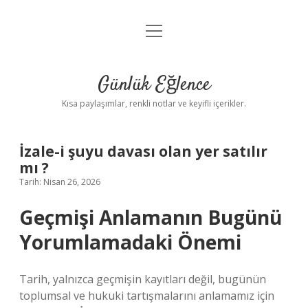
menüyü
Anasayfa
aç
Gizlilik Politikası
Günlük Eğlence
Yasal Uyarı
Kısa paylaşımlar, renkli notlar ve keyifli içerikler.
Hakkımızda
İzale-i şuyu davası olan yer satılır
mı ?
Tarih: Nisan 26, 2026
Geçmişi Anlamanın Bugünü
Yorumlamadaki Önemi
Tarih, yalnızca geçmişin kayıtları değil, bugünün
toplumsal ve hukuki tartışmalarını anlamamız için