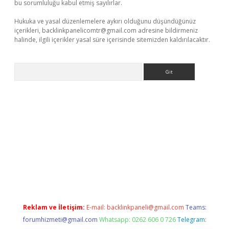
bu sorumluluğu kabul etmiş sayılırlar.
Hukuka ve yasal düzenlemelere aykırı olduğunu düşündüğünüz
içerikleri,
backlinkpanelicomtr@gmail.com
adresine bildirmeniz
halinde, ilgili içerikler yasal süre içerisinde sitemizden kaldırılacaktır.
Arama
et yeni adresi
tambet giriş
bonus veren bahis siteleri
betexpe
Reklam ve İletişim:
E-mail:
backlinkpaneli@gmail.com
Teams:
forumhizmeti@gmail.com
Whatsapp: 0262 606 0 726
Telegram: