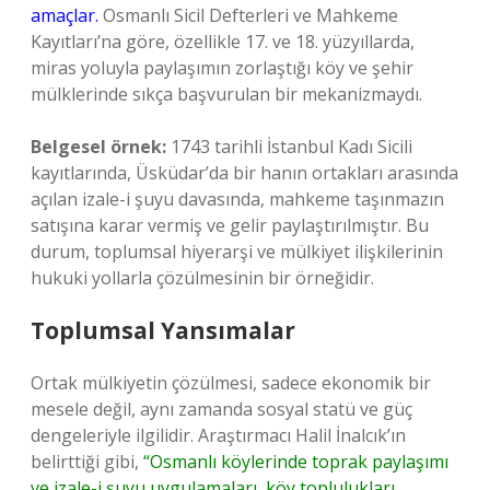
amaçlar.
Osmanlı Sicil Defterleri ve Mahkeme
Kayıtları’na göre, özellikle 17. ve 18. yüzyıllarda,
miras yoluyla paylaşımın zorlaştığı köy ve şehir
mülklerinde sıkça başvurulan bir mekanizmaydı.
Belgesel örnek:
1743 tarihli İstanbul Kadı Sicili
kayıtlarında, Üsküdar’da bir hanın ortakları arasında
açılan izale-i şuyu davasında, mahkeme taşınmazın
satışına karar vermiş ve gelir paylaştırılmıştır. Bu
durum, toplumsal hiyerarşi ve mülkiyet ilişkilerinin
hukuki yollarla çözülmesinin bir örneğidir.
Toplumsal Yansımalar
Ortak mülkiyetin çözülmesi, sadece ekonomik bir
mesele değil, aynı zamanda sosyal statü ve güç
dengeleriyle ilgilidir. Araştırmacı Halil İnalcık’ın
belirttiği gibi,
“Osmanlı köylerinde toprak paylaşımı
ve izale-i şuyu uygulamaları, köy toplulukları