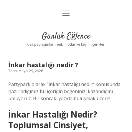
menüyü
Anasayfa
aç
Gizlilik Politikası
Günlük Eğlence
Yasal Uyarı
Kısa paylaşımlar, renkli notlar ve keyifli içerikler.
Hakkımızda
İnkar hastalığı nedir ?
Tarih: Mayıs 29, 2026
Partypark olarak “İnkar hastalığı nedir” konusunda
hazırladığımız bu içeriğin beğeninizi kazandığını
umuyoruz. Bir sonraki yazıda buluşmak üzere!
İnkar Hastalığı Nedir?
Toplumsal Cinsiyet,