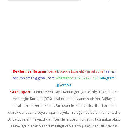
t yeni adresi
tambet giriş
bonus veren bahis siteleri
betexper
Reklam ve İletişim:
E-mail:
backlinkpaneli@gmail.com
Teams:
forumhizmeti@gmail.com
Whatsapp: 0262 606 0 726
Telegram:
@karabul
Yasal Uyarı:
Sitemiz, 5651 Sayılı Kanun gereğince Bilgi Teknolojileri
ve İletişim Kurumu (BTK) tarafından onaylanmış bir Yer Sağlayıcı
olarak hizmet vermektedir. Bu nedenle, sitedeki içerikleri proaktif
olarak denetleme veya araştırma yükümlülüğümüz bulunmamaktadır.
Ancak, üyelerimiz yazdıkları içeriklerin sorumluluğunu taşımakta olup,
siteye üye olarak bu sorumluluğu kabul etmiş sayılırlar. Bu internet