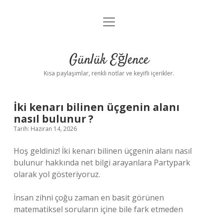
menüyü
Anasayfa
aç
Gizlilik Politikası
Günlük Eğlence
Yasal Uyarı
Kısa paylaşımlar, renkli notlar ve keyifli içerikler.
Hakkımızda
İki kenarı bilinen üçgenin alanı
nasıl bulunur ?
Tarih: Haziran 14, 2026
Hoş geldiniz! İki kenarı bilinen üçgenin alanı nasıl
bulunur hakkında net bilgi arayanlara Partypark
olarak yol gösteriyoruz.
İnsan zihni çoğu zaman en basit görünen
matematiksel soruların içine bile fark etmeden