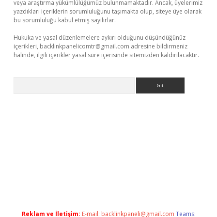
veya araştırma yükümlülüğümüz bulunmamaktadır. Ancak, üyelerimiz
yazdıkları içeriklerin sorumluluğunu taşımakta olup, siteye üye olarak
bu sorumluluğu kabul etmiş sayılırlar.
Hukuka ve yasal düzenlemelere aykırı olduğunu düşündüğünüz
içerikleri,
backlinkpanelicomtr@gmail.com
adresine bildirmeniz
halinde, ilgili içerikler yasal süre içerisinde sitemizden kaldırılacaktır.
Arama
i
tambet giriş
bonus veren bahis siteleri
betexper güncel
Reklam ve İletişim:
E-mail:
backlinkpaneli@gmail.com
Teams: