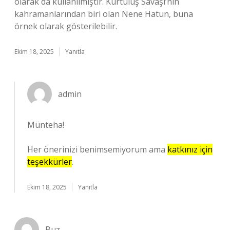
olarak da kullanılmıştır. Kurtuluş Savaşı’nın
kahramanlarından biri olan Nene Hatun, buna
örnek olarak gösterilebilir.
Ekim 18, 2025
Yanıtla
admin
Münteha!
Her önerinizi benimsemiyorum ama
katkınız için
teşekkürler
.
Ekim 18, 2025
Yanıtla
Buz