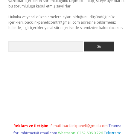
yazdıkları içeriklerin sorumluluğunu taşımakta olup, siteye üye olarak
bu sorumluluğu kabul etmiş sayılırlar.
Hukuka ve yasal düzenlemelere aykırı olduğunu düşündüğünüz
içerikleri,
backlinkpanelicomtr@gmail.com
adresine bildirmeniz
halinde, ilgili içerikler yasal süre içerisinde sitemizden kaldırılacaktır.
Arama
adresi
tambet giriş
bonus veren bahis siteleri
betexper günce
Reklam ve İletişim:
E-mail:
backlinkpaneli@gmail.com
Teams:
forumhizmeti@gmail.com
Whatsapp: 0262 606 0 726
Telegram: