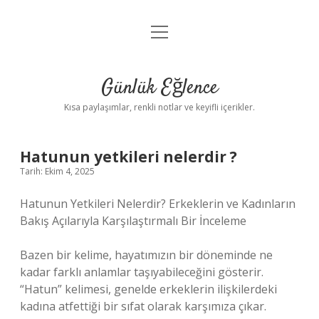
menüyü
Anasayfa
aç
Gizlilik Politikası
Günlük Eğlence
Yasal Uyarı
Kısa paylaşımlar, renkli notlar ve keyifli içerikler.
Hakkımızda
Hatunun yetkileri nelerdir ?
Tarih: Ekim 4, 2025
Hatunun Yetkileri Nelerdir? Erkeklerin ve Kadınların
Bakış Açılarıyla Karşılaştırmalı Bir İnceleme
Bazen bir kelime, hayatımızın bir döneminde ne
kadar farklı anlamlar taşıyabileceğini gösterir.
“Hatun” kelimesi, genelde erkeklerin ilişkilerdeki
kadına atfettiği bir sıfat olarak karşımıza çıkar.