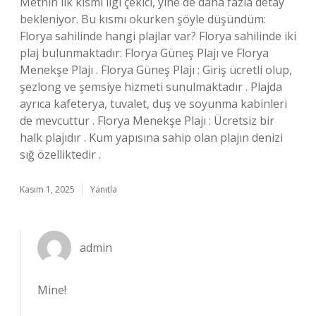
Metnin ilk kısmı ilgi çekici, yine de daha fazla detay
bekleniyor. Bu kısmı okurken şöyle düşündüm:
Florya sahilinde hangi plajlar var? Florya sahilinde iki
plaj bulunmaktadır: Florya Güneş Plajı ve Florya
Menekşe Plajı . Florya Güneş Plajı : Giriş ücretli olup,
şezlong ve şemsiye hizmeti sunulmaktadır . Plajda
ayrıca kafeterya, tuvalet, duş ve soyunma kabinleri
de mevcuttur . Florya Menekşe Plajı : Ücretsiz bir
halk plajıdır . Kum yapısına sahip olan plajın denizi
sığ özelliktedir .
Kasım 1, 2025
Yanıtla
admin
Mine!