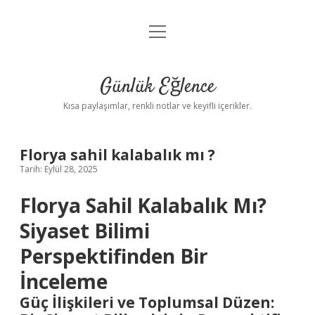
menüyü
Anasayfa
aç
Gizlilik Politikası
Günlük Eğlence
Yasal Uyarı
Kısa paylaşımlar, renkli notlar ve keyifli içerikler.
Hakkımızda
Florya sahil kalabalık mı ?
Tarih: Eylül 28, 2025
Florya Sahil Kalabalık Mı?
Siyaset Bilimi
Perspektifinden Bir
İnceleme
Güç İlişkileri ve Toplumsal Düzen: