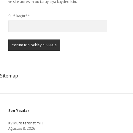
ve site adresim bu tarayıcıya kaydedilsin.
9 - 5 kaçtır?
*
Sitemap
Sidebar
Son Yazılar
KV Muro terörist mi ?
Ağustos 8, 2026