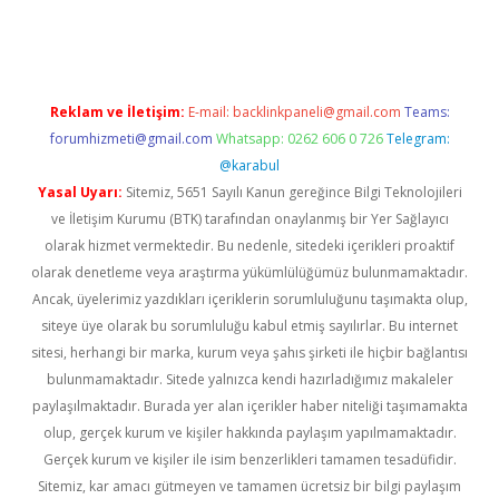
resi
tambet giriş
bonus veren bahis siteleri
betexper güncel
Reklam ve İletişim:
E-mail:
backlinkpaneli@gmail.com
Teams:
forumhizmeti@gmail.com
Whatsapp: 0262 606 0 726
Telegram:
@karabul
Yasal Uyarı:
Sitemiz, 5651 Sayılı Kanun gereğince Bilgi Teknolojileri
ve İletişim Kurumu (BTK) tarafından onaylanmış bir Yer Sağlayıcı
olarak hizmet vermektedir. Bu nedenle, sitedeki içerikleri proaktif
olarak denetleme veya araştırma yükümlülüğümüz bulunmamaktadır.
Ancak, üyelerimiz yazdıkları içeriklerin sorumluluğunu taşımakta olup,
siteye üye olarak bu sorumluluğu kabul etmiş sayılırlar. Bu internet
sitesi, herhangi bir marka, kurum veya şahıs şirketi ile hiçbir bağlantısı
bulunmamaktadır. Sitede yalnızca kendi hazırladığımız makaleler
paylaşılmaktadır. Burada yer alan içerikler haber niteliği taşımamakta
olup, gerçek kurum ve kişiler hakkında paylaşım yapılmamaktadır.
Gerçek kurum ve kişiler ile isim benzerlikleri tamamen tesadüfidir.
Sitemiz, kar amacı gütmeyen ve tamamen ücretsiz bir bilgi paylaşım