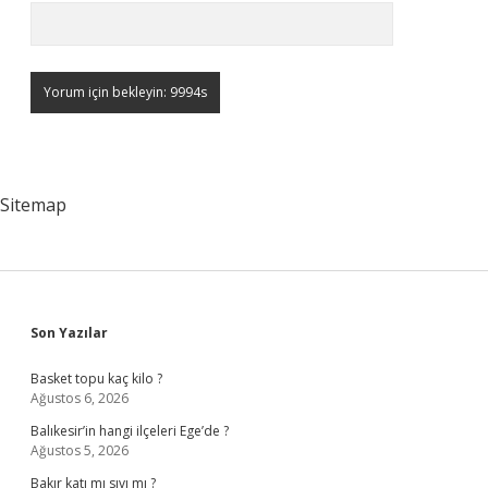
Sitemap
Sidebar
Son Yazılar
Basket topu kaç kilo ?
Ağustos 6, 2026
Balıkesir’in hangi ilçeleri Ege’de ?
Ağustos 5, 2026
Bakır katı mı sıvı mı ?