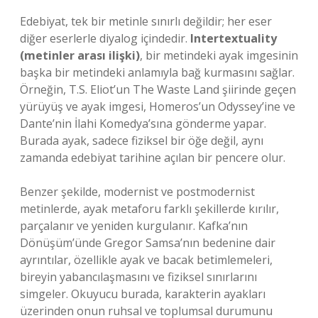
Edebiyat, tek bir metinle sınırlı değildir; her eser
diğer eserlerle diyalog içindedir.
Intertextuality
(metinler arası ilişki)
, bir metindeki ayak imgesinin
başka bir metindeki anlamıyla bağ kurmasını sağlar.
Örneğin, T.S. Eliot’un The Waste Land şiirinde geçen
yürüyüş ve ayak imgesi, Homeros’un Odyssey’ine ve
Dante’nin İlahi Komedya’sına gönderme yapar.
Burada ayak, sadece fiziksel bir öğe değil, aynı
zamanda edebiyat tarihine açılan bir pencere olur.
Benzer şekilde, modernist ve postmodernist
metinlerde, ayak metaforu farklı şekillerde kırılır,
parçalanır ve yeniden kurgulanır. Kafka’nın
Dönüşüm’ünde Gregor Samsa’nın bedenine dair
ayrıntılar, özellikle ayak ve bacak betimlemeleri,
bireyin yabancılaşmasını ve fiziksel sınırlarını
simgeler. Okuyucu burada, karakterin ayakları
üzerinden onun ruhsal ve toplumsal durumunu