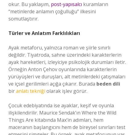
okur. Bu yaklaşım,
post-yapısalcı
kuramların
“metinlerde anlamın çoğulluğu” ilkesini
somutlaştırır.
Türler ve Anlatım Farklılıkları
Ayak metaforu, yalnızca roman ve şiirle sınırlı
değildir. Tiyatroda, sahne üzerindeki karakterlerin
ayak hareketleri, izleyiciye psikolojik durumları iletir.
Örneğin Anton Çehov oyunlarında karakterlerin
yürüyüşleri ve duruşları, alt metinlerdeki çatışmaları
ve içsel gerilimleri açığa çıkarır. Burada
beden dili
bir
anlatı tekniği
olarak işlev görür.
Çocuk edebiyatında ise ayaklar, keşif ve oyunla
ilişkilendirilir. Maurice Sendak’ın Where the Wild
Things Are kitabında Max’in adımları, hem
maceranın başlangıcını hem de bireysel sınırları test
etmesini simgeler. Bu örnek, ayak metaforunun yaş