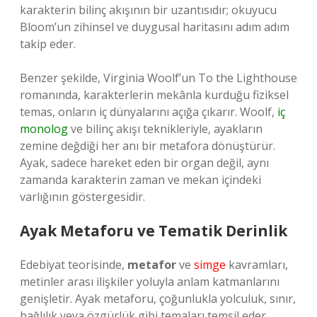
karakterin bilinç akışının bir uzantısıdır; okuyucu
Bloom’un zihinsel ve duygusal haritasını adım adım
takip eder.
Benzer şekilde, Virginia Woolf’un To the Lighthouse
romanında, karakterlerin mekânla kurduğu fiziksel
temas, onların iç dünyalarını açığa çıkarır. Woolf,
iç
monolog
ve bilinç akışı teknikleriyle, ayakların
zemine değdiği her anı bir metafora dönüştürür.
Ayak, sadece hareket eden bir organ değil, aynı
zamanda karakterin zaman ve mekan içindeki
varlığının göstergesidir.
Ayak Metaforu ve Tematik Derinlik
Edebiyat teorisinde,
metafor
ve
simge
kavramları,
metinler arası ilişkiler yoluyla anlam katmanlarını
genişletir. Ayak metaforu, çoğunlukla yolculuk, sınır,
bağlılık veya özgürlük gibi temaları temsil eder.