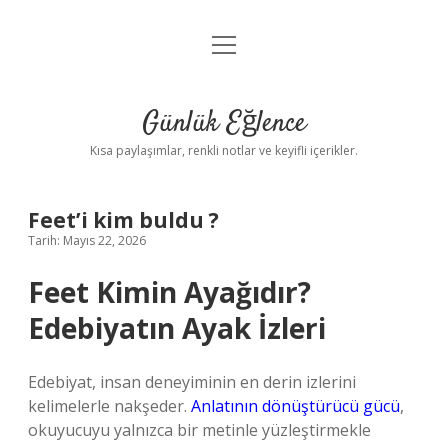
menüyü
Anasayfa
aç
Gizlilik Politikası
Günlük Eğlence
Yasal Uyarı
Kısa paylaşımlar, renkli notlar ve keyifli içerikler.
Hakkımızda
Feet’i kim buldu ?
Tarih: Mayıs 22, 2026
Feet Kimin Ayağıdır?
Edebiyatın Ayak İzleri
Edebiyat, insan deneyiminin en derin izlerini
kelimelerle nakşeder.
Anlatının dönüştürücü gücü
,
okuyucuyu yalnızca bir metinle yüzleştirmekle