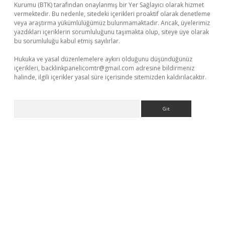
Kurumu (BTK) tarafından onaylanmış bir Yer Sağlayıcı olarak hizmet
vermektedir. Bu nedenle, sitedeki içerikleri proaktif olarak denetleme
veya araştırma yükümlülüğümüz bulunmamaktadır. Ancak, üyelerimiz
yazdıkları içeriklerin sorumluluğunu taşımakta olup, siteye üye olarak
bu sorumluluğu kabul etmiş sayılırlar.
Hukuka ve yasal düzenlemelere aykırı olduğunu düşündüğünüz
içerikleri,
backlinkpanelicomtr@gmail.com
adresine bildirmeniz
halinde, ilgili içerikler yasal süre içerisinde sitemizden kaldırılacaktır.
Arama
t yeni adresi
tambet giriş
bonus veren bahis siteleri
betexper