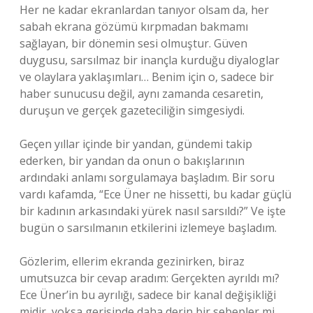
Her ne kadar ekranlardan tanıyor olsam da, her
sabah ekrana gözümü kırpmadan bakmamı
sağlayan, bir dönemin sesi olmuştur. Güven
duygusu, sarsılmaz bir inançla kurduğu diyaloglar
ve olaylara yaklaşımları… Benim için o, sadece bir
haber sunucusu değil, aynı zamanda cesaretin,
duruşun ve gerçek gazeteciliğin simgesiydi.
Geçen yıllar içinde bir yandan, gündemi takip
ederken, bir yandan da onun o bakışlarının
ardındaki anlamı sorgulamaya başladım. Bir soru
vardı kafamda, “Ece Üner ne hissetti, bu kadar güçlü
bir kadının arkasındaki yürek nasıl sarsıldı?” Ve işte
bugün o sarsılmanın etkilerini izlemeye başladım.
Gözlerim, ellerim ekranda gezinirken, biraz
umutsuzca bir cevap aradım: Gerçekten ayrıldı mı?
Ece Üner’in bu ayrılığı, sadece bir kanal değişikliği
midir, yoksa gerisinde daha derin bir sebepler mi