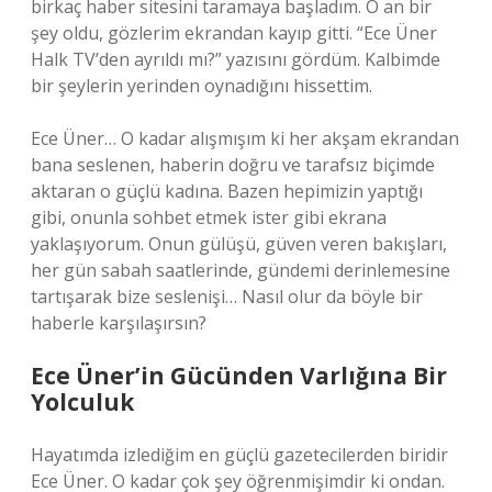
birkaç haber sitesini taramaya başladım. O an bir
şey oldu, gözlerim ekrandan kayıp gitti. “Ece Üner
Halk TV’den ayrıldı mı?” yazısını gördüm. Kalbimde
bir şeylerin yerinden oynadığını hissettim.
Ece Üner… O kadar alışmışım ki her akşam ekrandan
bana seslenen, haberin doğru ve tarafsız biçimde
aktaran o güçlü kadına. Bazen hepimizin yaptığı
gibi, onunla sohbet etmek ister gibi ekrana
yaklaşıyorum. Onun gülüşü, güven veren bakışları,
her gün sabah saatlerinde, gündemi derinlemesine
tartışarak bize seslenişi… Nasıl olur da böyle bir
haberle karşılaşırsın?
Ece Üner’in Gücünden Varlığına Bir
Yolculuk
Hayatımda izlediğim en güçlü gazetecilerden biridir
Ece Üner. O kadar çok şey öğrenmişimdir ki ondan.