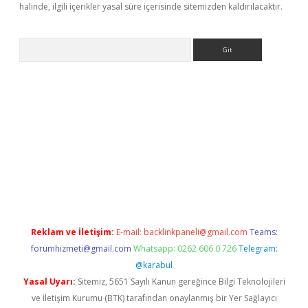
halinde, ilgili içerikler yasal süre içerisinde sitemizden kaldırılacaktır.
Arama
exbet yeni adresi
tambet giriş
bonus veren bahis siteleri
bete
Reklam ve İletişim:
E-mail:
backlinkpaneli@gmail.com
Teams:
forumhizmeti@gmail.com
Whatsapp: 0262 606 0 726
Telegram:
@karabul
Yasal Uyarı:
Sitemiz, 5651 Sayılı Kanun gereğince Bilgi Teknolojileri
ve İletişim Kurumu (BTK) tarafından onaylanmış bir Yer Sağlayıcı