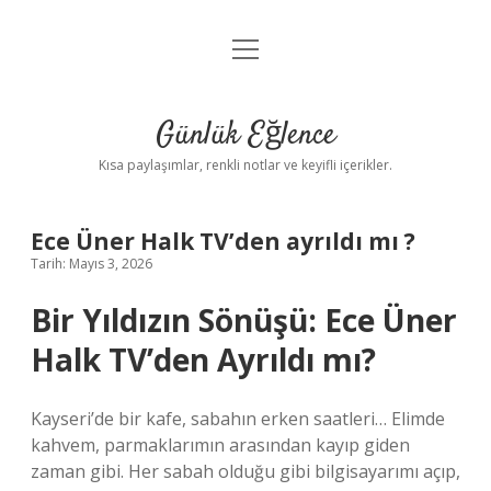
menüyü
Anasayfa
aç
Gizlilik Politikası
Günlük Eğlence
Yasal Uyarı
Kısa paylaşımlar, renkli notlar ve keyifli içerikler.
Hakkımızda
Ece Üner Halk TV’den ayrıldı mı ?
Tarih: Mayıs 3, 2026
Bir Yıldızın Sönüşü: Ece Üner
Halk TV’den Ayrıldı mı?
Kayseri’de bir kafe, sabahın erken saatleri… Elimde
kahvem, parmaklarımın arasından kayıp giden
zaman gibi. Her sabah olduğu gibi bilgisayarımı açıp,