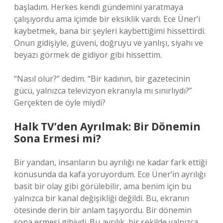
başladım. Herkes kendi gündemini yaratmaya
çalışıyordu ama içimde bir eksiklik vardı. Ece Üner’i
kaybetmek, bana bir şeyleri kaybettiğimi hissettirdi.
Onun gidişiyle, güveni, doğruyu ve yanlışı, siyahı ve
beyazı görmek de gidiyor gibi hissettim.
“Nasıl olur?” dedim. “Bir kadının, bir gazetecinin
gücü, yalnızca televizyon ekranıyla mı sınırlıydı?”
Gerçekten de öyle miydi?
Halk TV’den Ayrılmak: Bir Dönemin
Sona Ermesi mi?
Bir yandan, insanların bu ayrılığı ne kadar fark ettiği
konusunda da kafa yoruyordum. Ece Üner’in ayrılığı
basit bir olay gibi görülebilir, ama benim için bu
yalnızca bir kanal değişikliği değildi. Bu, ekranın
ötesinde derin bir anlam taşıyordu. Bir dönemin
sona ermesi gibiydi. Bu ayrılık, bir şekilde yalnızca