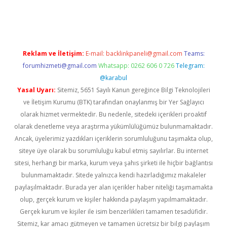
t yeni adresi
tambet giriş
bonus veren bahis siteleri
betexper
Reklam ve İletişim:
E-mail:
backlinkpaneli@gmail.com
Teams:
forumhizmeti@gmail.com
Whatsapp: 0262 606 0 726
Telegram:
@karabul
Yasal Uyarı:
Sitemiz, 5651 Sayılı Kanun gereğince Bilgi Teknolojileri
ve İletişim Kurumu (BTK) tarafından onaylanmış bir Yer Sağlayıcı
olarak hizmet vermektedir. Bu nedenle, sitedeki içerikleri proaktif
olarak denetleme veya araştırma yükümlülüğümüz bulunmamaktadır.
Ancak, üyelerimiz yazdıkları içeriklerin sorumluluğunu taşımakta olup,
siteye üye olarak bu sorumluluğu kabul etmiş sayılırlar. Bu internet
sitesi, herhangi bir marka, kurum veya şahıs şirketi ile hiçbir bağlantısı
bulunmamaktadır. Sitede yalnızca kendi hazırladığımız makaleler
paylaşılmaktadır. Burada yer alan içerikler haber niteliği taşımamakta
olup, gerçek kurum ve kişiler hakkında paylaşım yapılmamaktadır.
Gerçek kurum ve kişiler ile isim benzerlikleri tamamen tesadüfidir.
Sitemiz, kar amacı gütmeyen ve tamamen ücretsiz bir bilgi paylaşım