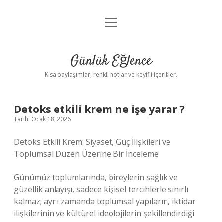
menüyü
Anasayfa
aç
Gizlilik Politikası
Günlük Eğlence
Yasal Uyarı
Kısa paylaşımlar, renkli notlar ve keyifli içerikler.
Hakkımızda
Detoks etkili krem ne işe yarar ?
Tarih: Ocak 18, 2026
Detoks Etkili Krem: Siyaset, Güç İlişkileri ve
Toplumsal Düzen Üzerine Bir İnceleme
Günümüz toplumlarında, bireylerin sağlık ve
güzellik anlayışı, sadece kişisel tercihlerle sınırlı
kalmaz; aynı zamanda toplumsal yapıların, iktidar
ilişkilerinin ve kültürel ideolojilerin şekillendirdiği