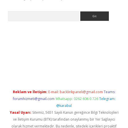
Arama
t yeni adresi
tambet giriş
bonus veren bahis siteleri
betexper
Reklam ve İletişim:
E-mail:
backlinkpaneli@gmail.com
Teams:
forumhizmeti@gmail.com
Whatsapp: 0262 606 0 726
Telegram:
@karabul
Yasal Uyarı:
Sitemiz, 5651 Sayılı Kanun gereğince Bilgi Teknolojileri
ve İletişim Kurumu (BTK) tarafından onaylanmış bir Yer Sağlayıcı
olarak hizmet vermektedir. Bu nedenle, sitedeki içerikleri proaktif