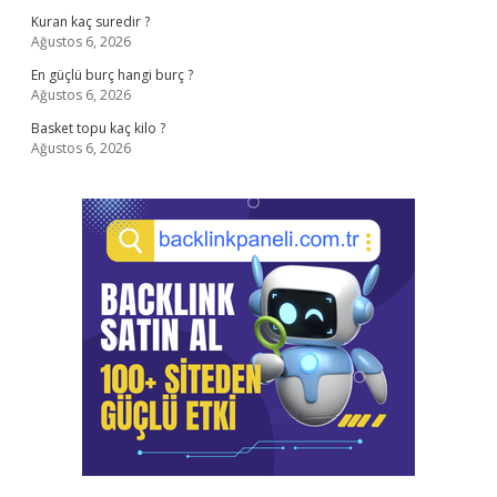
Kuran kaç suredir ?
Ağustos 6, 2026
En güçlü burç hangi burç ?
Ağustos 6, 2026
Basket topu kaç kilo ?
Ağustos 6, 2026