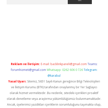
 adresi
tambet giriş
bonus veren bahis siteleri
betexper günce
Reklam ve İletişim:
E-mail:
backlinkpaneli@gmail.com
Teams:
forumhizmeti@gmail.com
Whatsapp: 0262 606 0 726
Telegram:
@karabul
Yasal Uyarı:
Sitemiz, 5651 Sayılı Kanun gereğince Bilgi Teknolojileri
ve İletişim Kurumu (BTK) tarafından onaylanmış bir Yer Sağlayıcı
olarak hizmet vermektedir. Bu nedenle, sitedeki içerikleri proaktif
olarak denetleme veya araştırma yükümlülüğümüz bulunmamaktadır.
Ancak, üyelerimiz yazdıkları içeriklerin sorumluluğunu taşımakta olup,