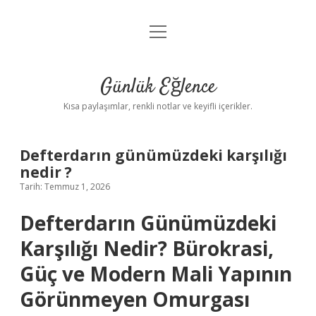
menüyü
Anasayfa
aç
Gizlilik Politikası
Günlük Eğlence
Yasal Uyarı
Kısa paylaşımlar, renkli notlar ve keyifli içerikler.
Hakkımızda
Defterdarın günümüzdeki karşılığı
nedir ?
Tarih: Temmuz 1, 2026
Defterdarın Günümüzdeki
Karşılığı Nedir? Bürokrasi,
Güç ve Modern Mali Yapının
Görünmeyen Omurgası