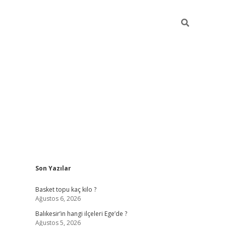
Sidebar
Son Yazılar
elexbet yeni
Basket topu kaç kilo ?
Ağustos 6, 2026
Balıkesir’in hangi ilçeleri Ege’de ?
Ağustos 5, 2026