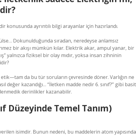
dir?
ir konusunda ayrıntılı bilgi arayanlar için hazırlandı.
şünülse… Dokunulduğunda sıradan, neredeyse anlamsız
ez bir akışı mümkün kılar. Elektrik akar, ampul yanar, bir
ş” yalnızca fiziksel bir olay mıdır, yoksa insan zihninin
idir?
 etik—tam da bu tür soruların çevresinde döner. Varlığın ne
l değer kazandığı… “İletken madde nedir 6. sınıf?” gibi basit
lenmedik derinlikler kazanabilir.
nıf Düzeyinde Temel Tanım)
 verilen isimdir. Bunun nedeni, bu maddelerin atom yapısında