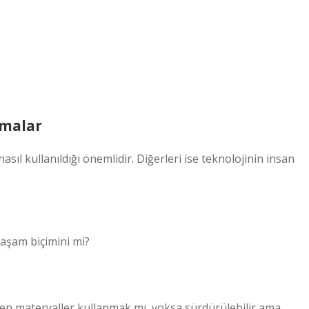
şmalar
nasıl kullanıldığı önemlidir. Diğerleri ise teknolojinin insan
 yaşam biçimini mi?
eren materyaller kullanmak mı, yoksa sürdürülebilir ama