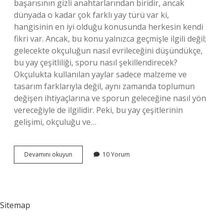
başarısının gizli anahtarlarından biridir, ancak
dünyada o kadar çok farklı yay türü var ki,
hangisinin en iyi olduğu konusunda herkesin kendi
fikri var. Ancak, bu konu yalnızca geçmişle ilgili değil;
gelecekte okçuluğun nasıl evrileceğini düşündükçe,
bu yay çeşitliliği, sporu nasıl şekillendirecek?
Okçulukta kullanılan yaylar sadece malzeme ve
tasarım farklarıyla değil, aynı zamanda toplumun
değişen ihtiyaçlarına ve sporun geleceğine nasıl yön
vereceğiyle de ilgilidir. Peki, bu yay çeşitlerinin
gelişimi, okçuluğu ve…
Okçulukta
Devamını okuyun
10 Yorum
kaç
çeşit
yay
vardır
?
Sitemap