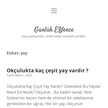
menüyü
Anasayfa
aç
Gizlilik Politikası
Günlük Eğlence
Yasal Uyarı
Kısa paylaşımlar, renkli notlar ve keyifli içerikler.
Hakkımızda
Etiket:
yay
Okçulukta kaç çeşit yay vardır ?
Tarih: Ekim 1, 2025
Okçulukta Kaç Çeşit Yay Vardır? Gelecekte Bu Yayılar
Nasıl Evrilecek? Okçuluk… Bu kadim sanat, hem
fiziksel bir beceri hem de zihinsel bir odaklanma
gerektiren bir uğraş. Her bir yay, okçunun