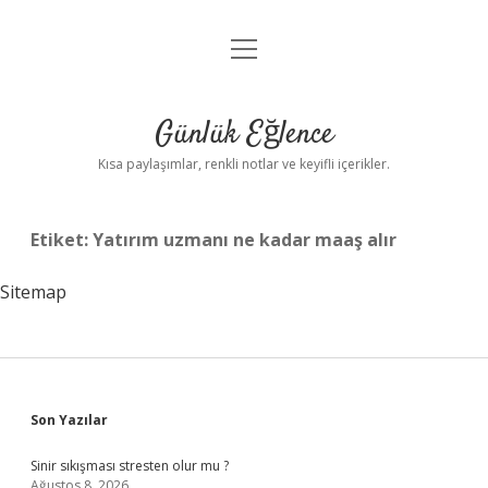
menüyü
Anasayfa
aç
Gizlilik Politikası
Günlük Eğlence
Yasal Uyarı
Kısa paylaşımlar, renkli notlar ve keyifli içerikler.
Hakkımızda
Etiket:
Yatırım uzmanı ne kadar maaş alır
Sitemap
Sidebar
Son Yazılar
Sinir sıkışması stresten olur mu ?
Ağustos 8, 2026