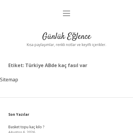
menüyü
Anasayfa
aç
Gizlilik Politikası
Günlük Eğlence
Yasal Uyarı
Kısa paylaşımlar, renkli notlar ve keyifli içerikler.
Hakkımızda
Etiket:
Türkiye ABde kaç fasıl var
Sitemap
Sidebar
Son Yazılar
Basket topu kaç kilo ?
Ağustos 6, 2026