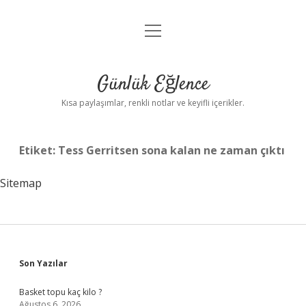
menüyü
Anasayfa
aç
Gizlilik Politikası
Günlük Eğlence
Yasal Uyarı
Kısa paylaşımlar, renkli notlar ve keyifli içerikler.
Hakkımızda
Etiket:
Tess Gerritsen sona kalan ne zaman çıktı
Sitemap
Sidebar
Son Yazılar
Basket topu kaç kilo ?
Ağustos 6, 2026