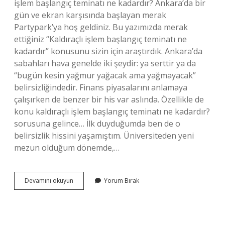
işlem başlangıç teminatı ne kadardır? Ankara’da bir
gün ve ekran karşısında başlayan merak
Partypark’ya hoş geldiniz. Bu yazımızda merak
ettiğiniz “Kaldıraçlı işlem başlangıç teminatı ne
kadardır” konusunu sizin için araştırdık. Ankara’da
sabahları hava genelde iki şeydir: ya serttir ya da
“bugün kesin yağmur yağacak ama yağmayacak”
belirsizliğindedir. Finans piyasalarını anlamaya
çalışırken de benzer bir his var aslında. Özellikle de
konu kaldıraçlı işlem başlangıç teminatı ne kadardır?
sorusuna gelince… İlk duyduğumda ben de o
belirsizlik hissini yaşamıştım. Üniversiteden yeni
mezun olduğum dönemde,…
Kaldıraçlı
Devamını okuyun
Yorum Bırak
işlem
başlangıç
teminatı
ne