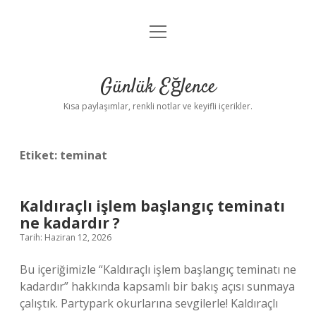
menüyü
Anasayfa
aç
Gizlilik Politikası
Günlük Eğlence
Yasal Uyarı
Kısa paylaşımlar, renkli notlar ve keyifli içerikler.
Hakkımızda
Etiket:
teminat
Kaldıraçlı işlem başlangıç teminatı
ne kadardır ?
Tarih: Haziran 12, 2026
Bu içeriğimizle “Kaldıraçlı işlem başlangıç teminatı ne
kadardır” hakkında kapsamlı bir bakış açısı sunmaya
çalıştık. Partypark okurlarına sevgilerle! Kaldıraçlı