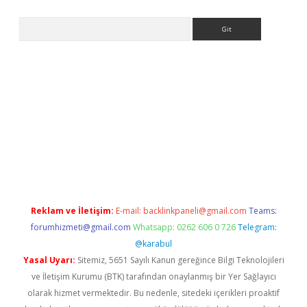
Arama
ncel
Reklam ve İletişim:
E-mail:
backlinkpaneli@gmail.com
Teams:
forumhizmeti@gmail.com
Whatsapp: 0262 606 0 726
Telegram:
@karabul
Yasal Uyarı:
Sitemiz, 5651 Sayılı Kanun gereğince Bilgi Teknolojileri
ve İletişim Kurumu (BTK) tarafından onaylanmış bir Yer Sağlayıcı
olarak hizmet vermektedir. Bu nedenle, sitedeki içerikleri proaktif