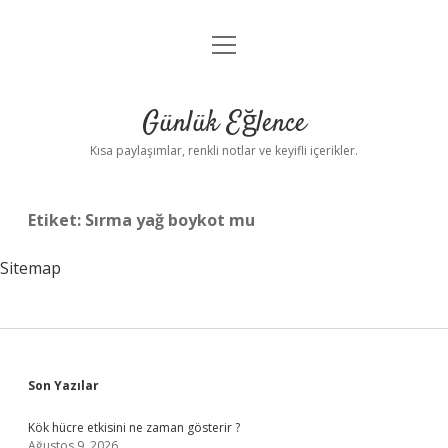
menüyü
Anasayfa
aç
Gizlilik Politikası
Günlük Eğlence
Yasal Uyarı
Kısa paylaşımlar, renkli notlar ve keyifli içerikler.
Hakkımızda
Etiket:
Sırma yağ boykot mu
Sitemap
Sidebar
Son Yazılar
Kök hücre etkisini ne zaman gösterir ?
Ağustos 9, 2026