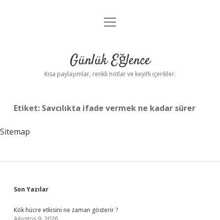
menüyü
Anasayfa
aç
Gizlilik Politikası
Günlük Eğlence
Yasal Uyarı
Kısa paylaşımlar, renkli notlar ve keyifli içerikler.
Hakkımızda
Etiket:
Savcılıkta ifade vermek ne kadar sürer
Sitemap
Sidebar
Son Yazılar
Kök hücre etkisini ne zaman gösterir ?
Ağustos 9, 2026