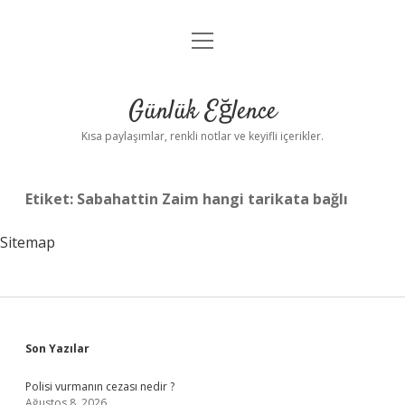
menüyü
Anasayfa
aç
Gizlilik Politikası
Günlük Eğlence
Yasal Uyarı
Kısa paylaşımlar, renkli notlar ve keyifli içerikler.
Hakkımızda
Etiket:
Sabahattin Zaim hangi tarikata bağlı
Sitemap
Sidebar
Son Yazılar
Polisi vurmanın cezası nedir ?
Ağustos 8, 2026