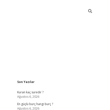
Sidebar
Son Yazılar
bet yeni adresi
tambet giriş
bonus veren bahis siteleri
betexpe
Kuran kaç suredir ?
Ağustos 6, 2026
En güçlü burç hangi burç ?
Ağustos 6, 2026