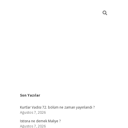
Sidebar
Son Yazılar
i
tambet giriş
bonus veren bahis siteleri
betexper güncel
Kurtlar Vadisi 72. bölüm ne zaman yayınlandı ?
Ağustos 7, 2026
Istisna ne demek Maliye ?
Ağustos 7, 2026