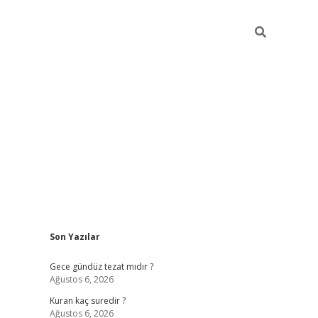
Sidebar
Son Yazılar
i
tambet giriş
bonus veren bahis siteleri
betexper güncel
Gece gündüz tezat mıdır ?
Ağustos 6, 2026
Kuran kaç suredir ?
Ağustos 6, 2026