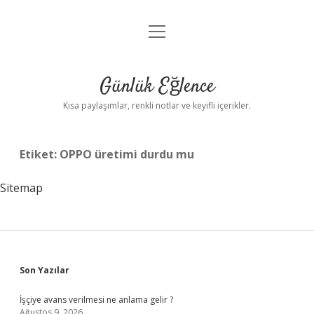
menüyü
Anasayfa
aç
Gizlilik Politikası
Günlük Eğlence
Yasal Uyarı
Kısa paylaşımlar, renkli notlar ve keyifli içerikler.
Hakkımızda
Etiket:
OPPO üretimi durdu mu
Sitemap
Sidebar
Son Yazılar
İşçiye avans verilmesi ne anlama gelir ?
Ağustos 9, 2026