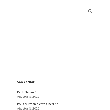
Sidebar
Son Yazılar
i
tambet giriş
bonus veren bahis siteleri
betexper güncel
Renk Neden ?
Ağustos 8, 2026
Polisi vurmanın cezası nedir ?
Ağustos 8, 2026