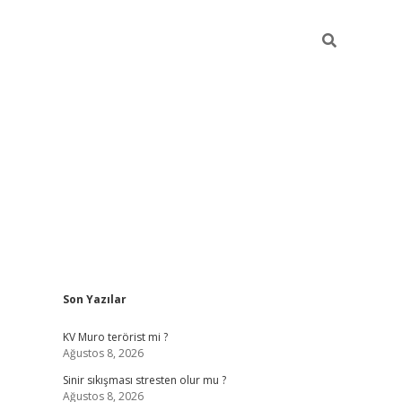
Sidebar
Son Yazılar
tambet giriş
bonus veren bahis siteleri
betexper güncel
KV Muro terörist mi ?
Ağustos 8, 2026
Sinir sıkışması stresten olur mu ?
Ağustos 8, 2026