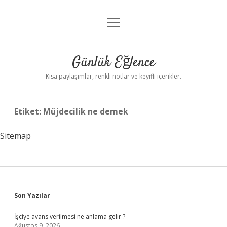
menüyü
Anasayfa
aç
Gizlilik Politikası
Günlük Eğlence
Yasal Uyarı
Kısa paylaşımlar, renkli notlar ve keyifli içerikler.
Hakkımızda
Etiket:
Müjdecilik ne demek
Sitemap
Sidebar
Son Yazılar
İşçiye avans verilmesi ne anlama gelir ?
Ağustos 9, 2026