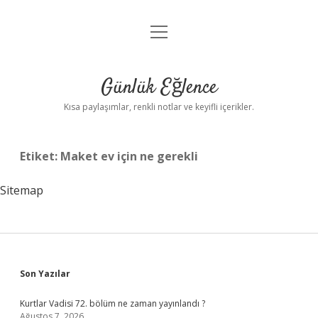
menüyü
Anasayfa
aç
Gizlilik Politikası
Günlük Eğlence
Yasal Uyarı
Kısa paylaşımlar, renkli notlar ve keyifli içerikler.
Hakkımızda
Etiket:
Maket ev için ne gerekli
Sitemap
Sidebar
Son Yazılar
Kurtlar Vadisi 72. bölüm ne zaman yayınlandı ?
Ağustos 7, 2026